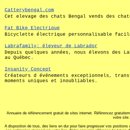
Catterybengal.com
Cet elevage des chats Bengal vends des chat
Fat Bike Electrique
Bicyclette électrique personnalisable facil
Labrafamily: éleveur de Labrador
Depuis quelques années, nous élevons des La
au Québec.
Insanity Concept
Créateurs d événements exceptionnels, trans
moments uniques et inoubliables.
Annuaire de rèfèrencement gratuit de sites internet. Rèfèrencez gratuitem
votre site
A disposition de tous, des liens en dur pour faire progresser vos positions 